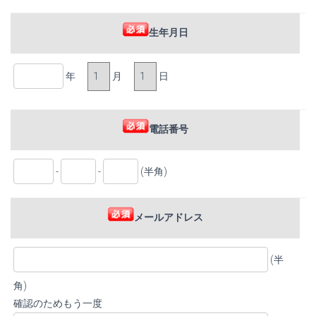
生年月日
年
月
日
電話番号
-
-
(半角)
メールアドレス
(半
角)
確認のためもう一度