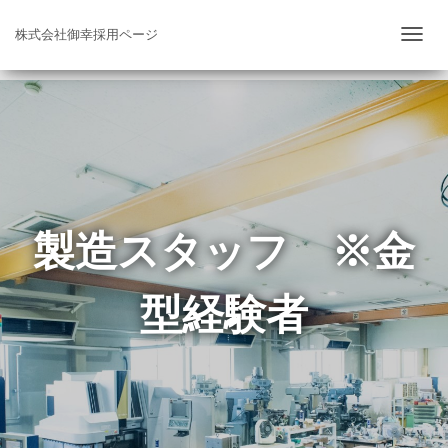
株式会社御幸採用ページ
ナ
ビ
ゲ
ー
シ
ョ
ン
を
製造スタッフ ※金
切
り
型経験者
替
え