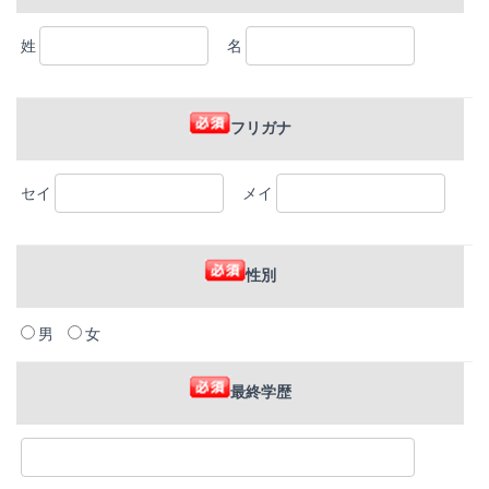
姓
名
フリガナ
セイ
メイ
性別
男
女
最終学歴